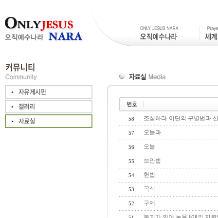
조심하라-이단의 구별법과 
58
오늘과
57
오늘
56
보안법
55
헌법
54
곡식
53
구제
52
북괴가 깔아 놓을 6개의 지뢰밭
51