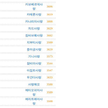
카보베르데사
3606
랑
카메룬사랑
3619
카나리아사랑
3808
차드사랑
3629
짐바브웨사랑
3662
지부티사랑
3509
중아공사랑
3620
기니사랑
3573
잠비아사랑
3544
이집트사랑
3547
우간다사랑
3633
사랑해요
3588
에티오피아사
3589
랑
에리트레아사
3508
랑