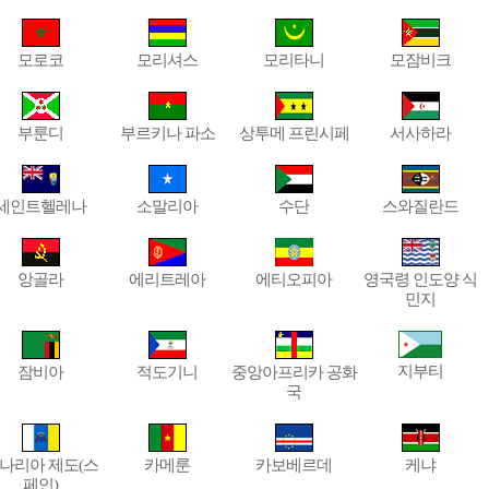
모로코
모리셔스
모리타니
모잠비크
부룬디
부르키나 파소
상투메 프린시페
서사하라
세인트헬레나
소말리아
수단
스와질란드
앙골라
에리트레아
에티오피아
영국령 인도양 식
민지
지부티
잠비아
적도기니
중앙아프리카 공화
국
나리아 제도(스
카메룬
카보베르데
케냐
페인)