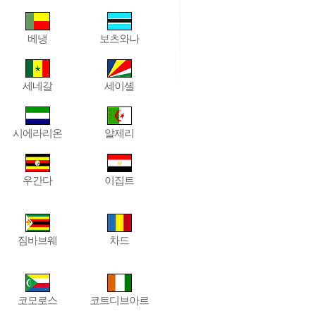
베냉
보츠와나
세네갈
세이셸
시에라리온
알제리
우간다
이집트
짐바브웨
차드
코모로스
코트디브아르