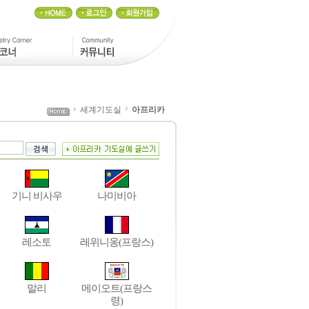
세계기도실
아프리카
기니 비사우
나미비아
레소토
레위니옹(프랑스)
말리
메이오트(프랑스
령)