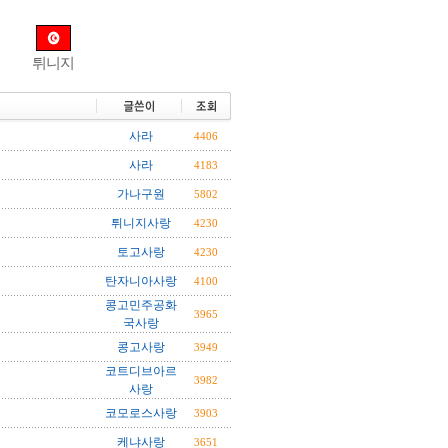
튀니지
사라
4406
사라
4183
가나구원
5802
튀니지사랑
4230
토고사랑
4230
탄자니아사랑
4100
콩고민주공화
3965
국사랑
콩고사랑
3949
코트디브아르
3982
사랑
코모로스사랑
3903
케냐사랑
3651