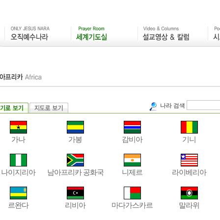
나라 검색
가나
가봉
감비아
기니
나이지리아
남아프리카 공화국
니제르
라이베리아
르완다
리비아
마다가스카르
말라위