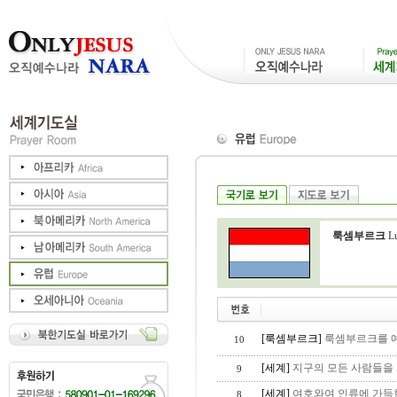
룩셈부르크
Lu
[룩셈부르크]
룩셈부르크를 
10
[세계]
지구의 모든 사람들을 
9
[세계]
여호와여 인류에 가득
8